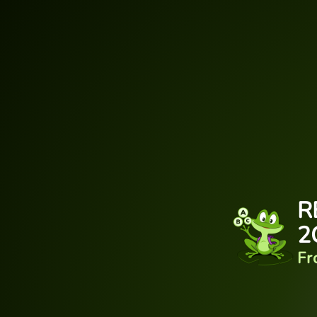
R
2
Fr