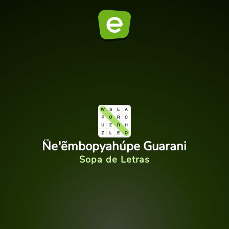
Ñe'ẽmbopyahúpe Guarani
Sopa de Letras