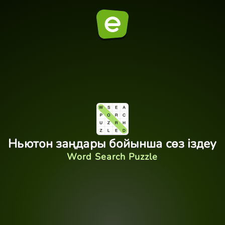
Ньютон заңдары бойынша сөз іздеу
Word Search Puzzle