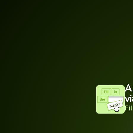
A
v
Fi