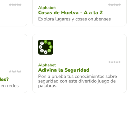
Alphabet
Cosas de Huelva - A a la Z
Explora lugares y cosas onubenses
Alphabet
Adivina la Seguridad
Pon a prueba tus conocimientos sobre
des?
seguridad con este divertido juego de
 en redes
palabras.