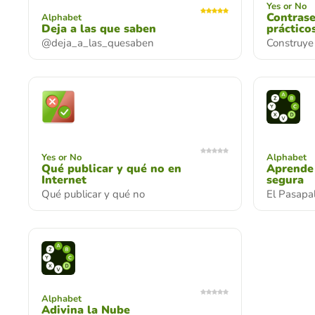
Yes or No
Contrase
Alphabet
Deja a las que saben
práctico
@deja_a_las_quesaben
Construye
Yes or No
Alphabet
Qué publicar y qué no en
Aprende 
Internet
segura
Qué publicar y qué no
El Pasapa
Alphabet
Adivina la Nube