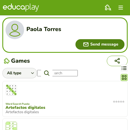
Paola Torres
Send message
Games
Chang
Word Search Puzzle
Artefactos digitales
Artefactos digitales