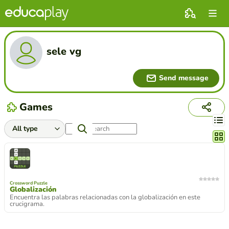
sele vg
Send message
Games
Chang
Crossword Puzzle
Globalización
Encuentra las palabras relacionadas con la globalización en este
crucigrama.