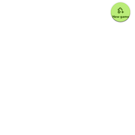
New game
Google for Education Partner
Google Classroom
FERPA and COPPA Protection