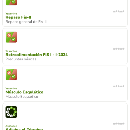
Yes or No
Repaso Fis-II
Repaso general de Fis-II
Yes or No
Retroalimentación FIS I - I-2024
Preguntas básicas
Yes or No
Músculo Esqulético
Músculo Esqulético
Alphabet
Adivina el Término