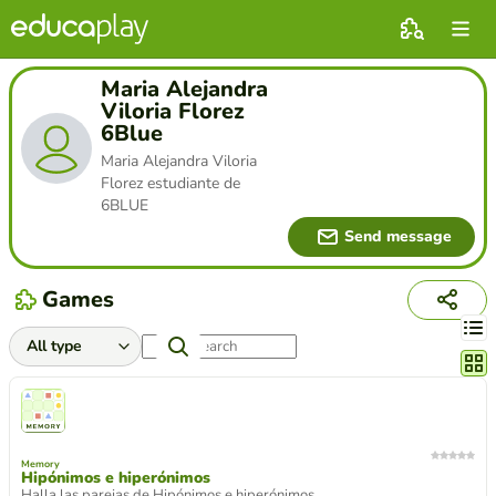
Maria Alejandra
Viloria Florez
6Blue
Maria Alejandra Viloria
Florez estudiante de
6BLUE
Send message
Games
Chang
Memory
Hipónimos e hiperónimos
Halla las parejas de Hipónimos e hiperónimos