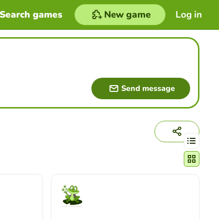
Search games
New game
Log in
Send message
Change act