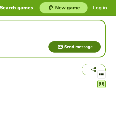
Search games
New game
Log in
Send message
Change act