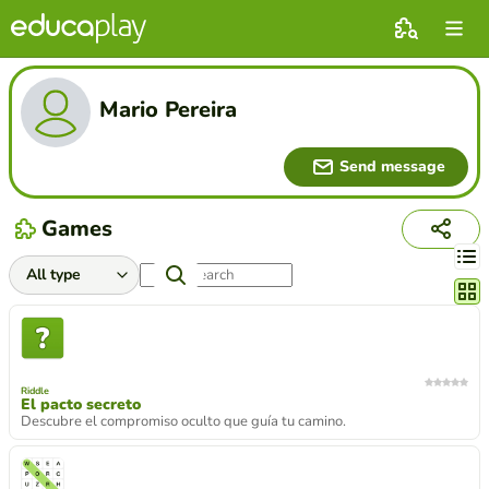
Mario Pereira
Send message
Games
Chang
Riddle
El pacto secreto
Descubre el compromiso oculto que guía tu camino.