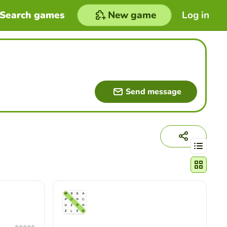
Search games
New game
Log in
Send message
Change act