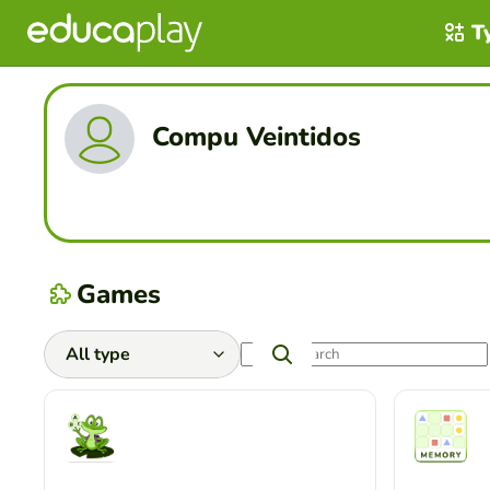
T
Compu Veintidos
Games