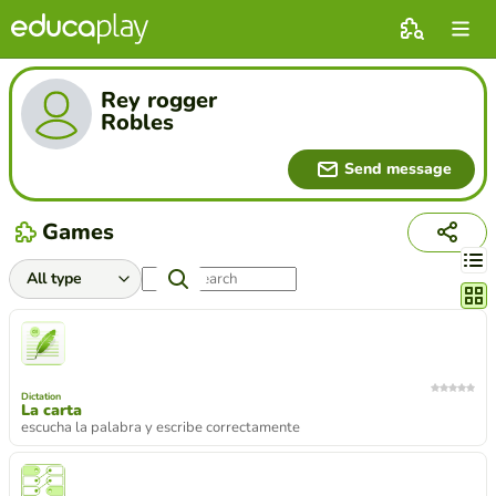
Rey rogger
Robles
Send message
Games
Chang
Dictation
La carta
escucha la palabra y escribe correctamente