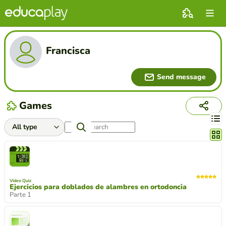
Francisca
Send message
Games
Chang
Video Quiz
Ejercicios para doblados de alambres en ortodoncia
Parte 1