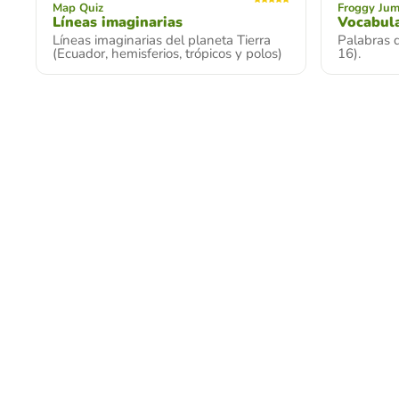
Map Quiz
Froggy Ju
Líneas imaginarias
Vocabula
Líneas imaginarias del planeta Tierra
Palabras d
(Ecuador, hemisferios, trópicos y polos)
16).