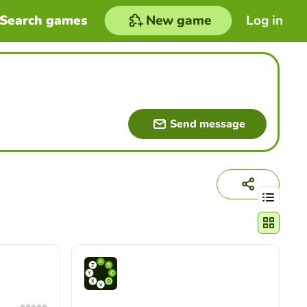
Search games
New game
Log in
Send message
Change act