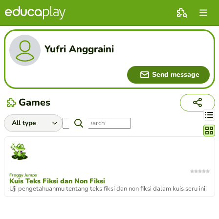
Yufri Anggraini
Send message
Games
Chang
Froggy Jumps
Kuis Teks Fiksi dan Non Fiksi
Uji pengetahuanmu tentang teks fiksi dan non fiksi dalam kuis seru ini!