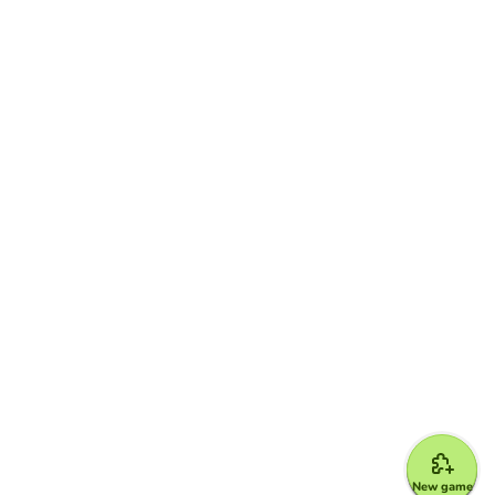
Map Quiz
La cité grecque
Retrouve de quoi est composée une citée grecque
Crossword Puzzle
Affirmation des rois Moyen Age
Trouver la bonne définition
Matching
Rois Moyen Age
Relier le roi au siècle et aux faits qui lui correspond
Map Quiz
New game