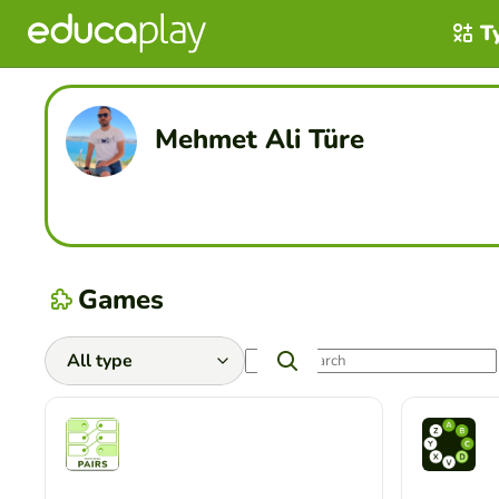
T
Mehmet Ali Türe
Games