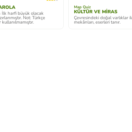
AROLA
Map Quiz
KÜLTÜR VE MİRAS
 İlk harfi büyük olacak
zırlanmıştır. Not: Türkçe
Çevresindeki doğal varlıklar ile
r kullanılmamıştır.
mekânları, eserleri tanır.