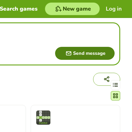
Search games
New game
Log in
Send message
Change act