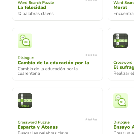
Word Search Puzzle
Word Searc
La felecidad
Moral
!0 palabras claves
Encuentra 
Dialogue
Cambio de la educación por la
Crossword 
El sufra
Cambio de la educación por la
cuarentena
Realizar e
Crossword Puzzle
Dialogue
Esparta y Atenas
Ensayo 
Buscar las palabras clave
Crear un 