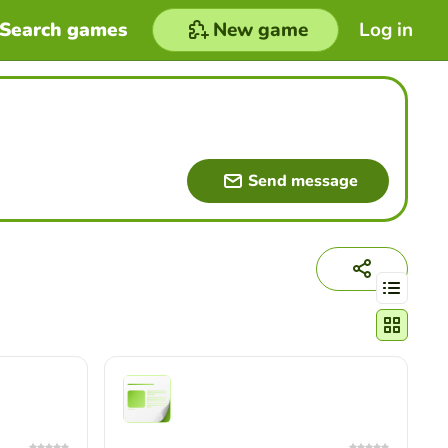
Search games
New game
Log in
Send message
Change act