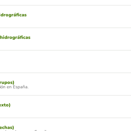
idrográficas
hidrográficas
rupos)
ión en España.
exto)
lechas)