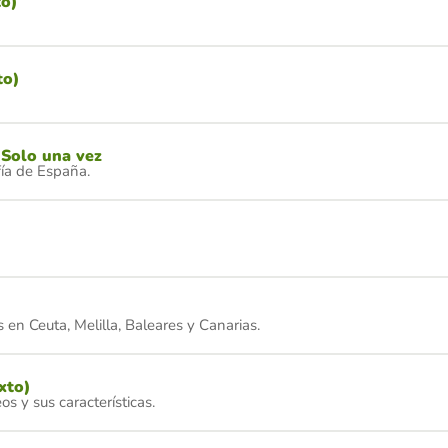
to)
to)
 Solo una vez
fía de España.
 en Ceuta, Melilla, Baleares y Canarias.
xto)
s y sus características.