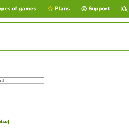
ypes of games
Plans
Support
also)