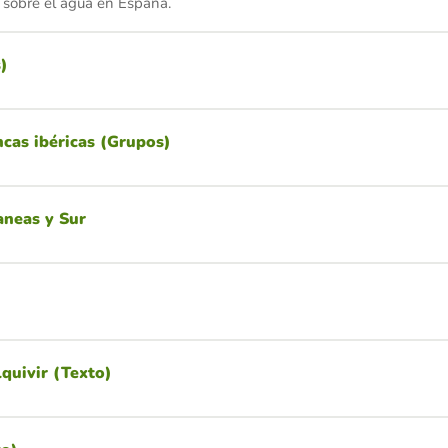
 sobre el agua en España.
)
ncas ibéricas (Grupos)
aneas y Sur
quivir (Texto)