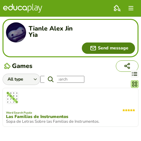
Tianle Alex Jin
Yia
Send message
Games
Chang
Word Search Puzzle
Las Familias de Instrumentos
Sopa de Letras Sobre las Familias de Instrumentos.