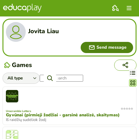
Jovita Liau
Send message
Games
Chang
Unscramble Letters
Gyvūnai (pirmieji žodžiai - garsinė analizė, skaitymas)
Iš raidžių sudėliok žodį