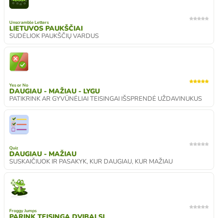
Unscramble Letters
LIETUVOS PAUKŠČIAI
SUDĖLIOK PAUKŠČIŲ VARDUS
Yes or No
DAUGIAU - MAŽIAU - LYGU
PATIKRINK AR GYVŪNĖLIAI TEISINGAI IŠSPRENDĖ UŽDAVINUKUS
Quiz
DAUGIAU - MAŽIAU
SUSKAIČIUOK IR PASAKYK, KUR DAUGIAU, KUR MAŽIAU
Froggy Jumps
PARINK TEISINGĄ DVIBALSĮ