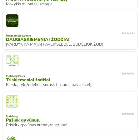
Mokykis dvibalsių smagiai!
Unscramble Letters
DAUGIASKIEMENIAI ŽODŽIAI
ĮVARDYK KĄ MATAI PAVEIKSLĖLYJE, SUDĖLIOK ŽODĮ
Matching Pairs
Triskiemeniai žodžiai
Perskaityk žodelius, surask tinkamą paveikslėlį.
Matching
Pažink gyvūnus.
Priskirk gyvūnus nurodytai grupei.