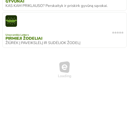
GYVŪNAI
KAS KAM PRIKLAUSO? Perskaityk ir priskirk gyvūną sąvokai.
Unscramble Letters
PIRMIEJI ŽODELIAI
ŽIŪRĖK Į PAVEIKSLĖLĮ IR SUDĖLIOK ŽODELĮ
Loading