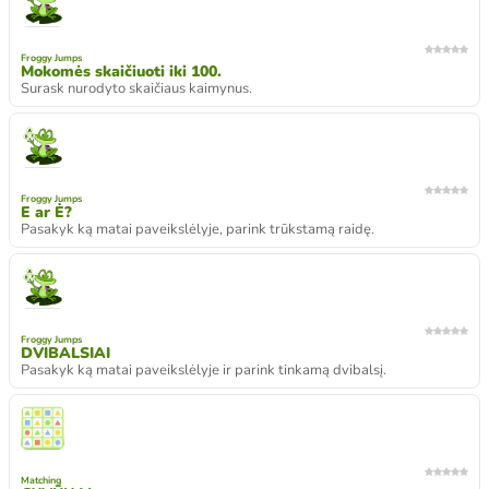
Froggy Jumps
Mokomės skaičiuoti iki 100.
Surask nurodyto skaičiaus kaimynus.
Froggy Jumps
E ar Ė?
Pasakyk ką matai paveikslėlyje, parink trūkstamą raidę.
Froggy Jumps
DVIBALSIAI
Pasakyk ką matai paveikslėlyje ir parink tinkamą dvibalsį.
Matching