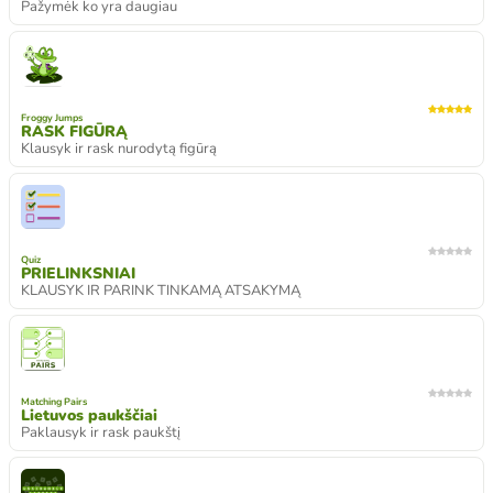
Pažymėk ko yra daugiau
Froggy Jumps
RASK FIGŪRĄ
Klausyk ir rask nurodytą figūrą
Quiz
PRIELINKSNIAI
KLAUSYK IR PARINK TINKAMĄ ATSAKYMĄ
Matching Pairs
Lietuvos paukščiai
Paklausyk ir rask paukštį