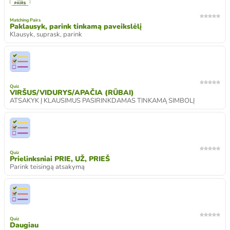
Matching Pairs
Paklausyk, parink tinkamą paveikslėlį
Klausyk, suprask, parink
Quiz
VIRŠUS/VIDURYS/APAČIA (RŪBAI)
ATSAKYK Į KLAUSIMUS PASIRINKDAMAS TINKAMĄ SIMBOLĮ
Quiz
Prielinksniai PRIE, UŽ, PRIEŠ
Parink teisingą atsakymą
Quiz
Daugiau