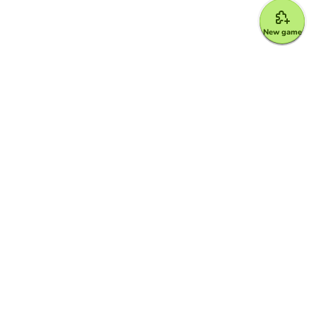
New game
Google for Education Partner
Google Classroom
FERPA and COPPA Protection