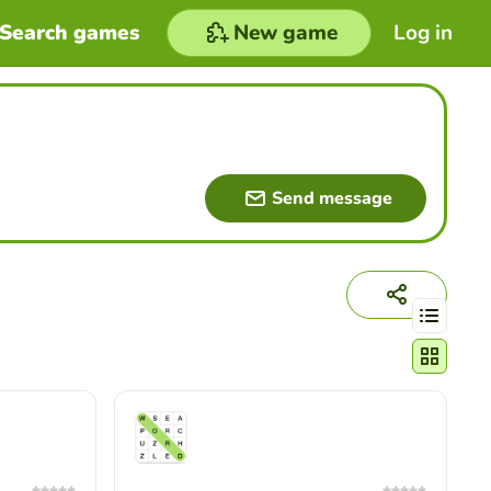
Search games
New game
Log in
Send message
Change act