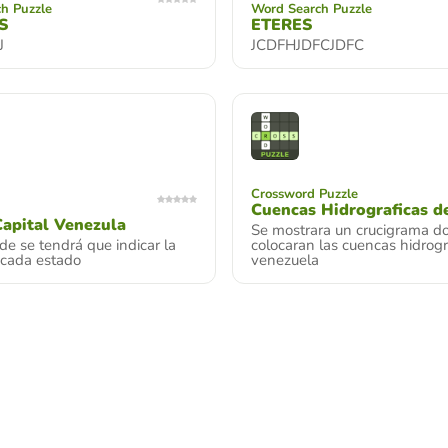
h Puzzle
Word Search Puzzle
S
ETERES
J
JCDFHJDFCJDFC
Crossword Puzzle
Cuencas Hidrograficas d
apital Venezula
Se mostrara un crucigrama d
e se tendrá que indicar la
colocaran las cuencas hidrogr
 cada estado
venezuela