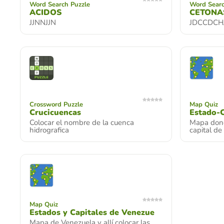
Word Search Puzzle
Word Searc
ACIDOS
CETONA
JJNNJJN
JDCCDCH
Crossword Puzzle
Map Quiz
Crucicuencas
Estado-C
Colocar el nombre de la cuenca
Mapa dond
hidrografica
capital de
Map Quiz
Estados y Capitales de Venezue
Mapa de Venezuela y allí colocar las