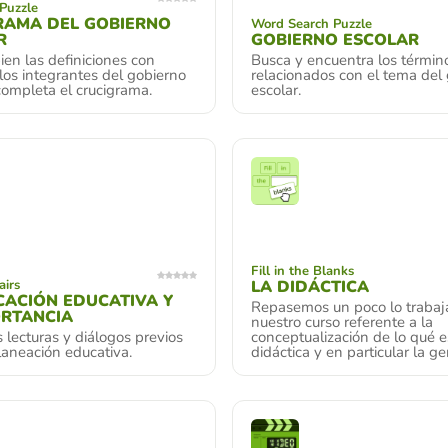
Puzzle
RAMA DEL GOBIERNO
Word Search Puzzle
R
GOBIERNO ESCOLAR
en las definiciones con
Busca y encuentra los términ
 los integrantes del gobierno
relacionados con el tema del
completa el crucigrama.
escolar.
Fill in the Blanks
airs
LA DIDÁCTICA
CACIÓN EDUCATIVA Y
Repasemos un poco lo trabaj
ORTANCIA
nuestro curso referente a la
lecturas y diálogos previos
conceptualización de lo qué e
laneación educativa.
didáctica y en particular la ge