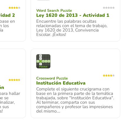
Word Search Puzzle
vidad 2
Ley 1620 de 2013 - Actividad 1
base en
Encuentre las palabras ocultas
n los
relacionadas con el tema de trabajo,
ía
Ley 1620 de 2013, Convivencia
Escolar. ¡Éxitos!
Crossword Puzzle
Institución Educativa
ón
Complete el siguiente crucigrama con
para hallar
base en la primera parte de la temática
ue se
trabajada, sobre "Institución Educativa".
nalizar,
Al terminar, comparta con sus
n sus
compañeros y profesor las impresiones
s!
del mismo....