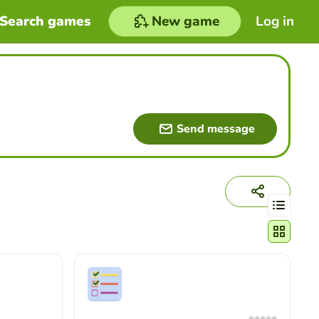
Search games
New game
Log in
Send message
Change act