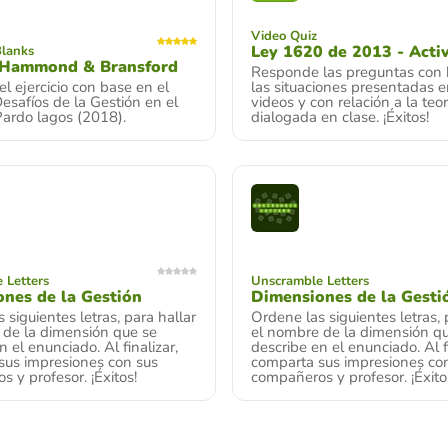
Video Quiz
Ley 1620 de 2013 - Acti
Blanks
-Hammond & Bransford
Responde las preguntas con 
l ejercicio con base en el
las situaciones presentadas e
"Desafíos de la Gestión en el
videos y con relación a la teor
Pardo lagos (2018).
dialogada en clase. ¡Éxitos!
 Letters
Unscramble Letters
nes de la Gestión
Dimensiones de la Gesti
 siguientes letras, para hallar
Ordene las siguientes letras, 
 de la dimensión que se
el nombre de la dimensión q
n el enunciado. Al finalizar,
describe en el enunciado. Al fi
sus impresiones con sus
comparta sus impresiones co
 y profesor. ¡Éxitos!
compañeros y profesor. ¡Éxito