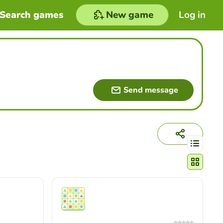
Search games
New game
Log in
Send message
Change act