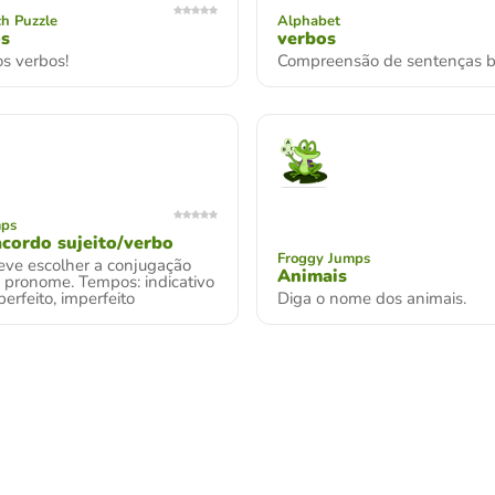
h Puzzle
Alphabet
os
verbos
s verbos!
Compreensão de sentenças b
mps
acordo sujeito/verbo
Froggy Jumps
eve escolher a conjugação
Animais
o pronome. Tempos: indicativo
perfeito, imperfeito
Diga o nome dos animais.