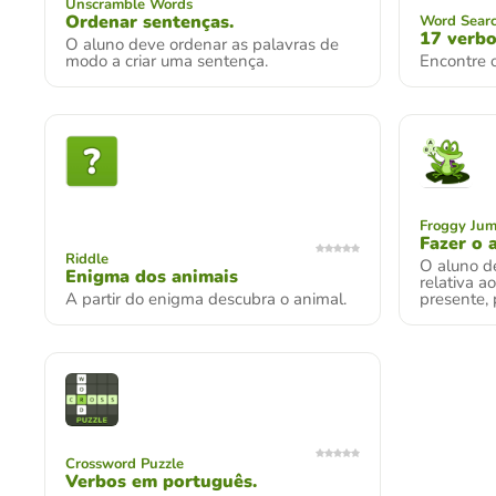
Unscramble Words
Ordenar sentenças.
Word Searc
17 verb
O aluno deve ordenar as palavras de
modo a criar uma sentença.
Encontre o
Froggy Ju
Fazer o 
Riddle
O aluno d
Enigma dos animais
relativa a
A partir do enigma descubra o animal.
presente, 
Crossword Puzzle
Verbos em português.