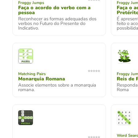
Froggy Jumps
Froggy Ju
Faça o acordo do verbo com a
Faça o a
pessoa
Pretérit
Reconhecer as formas adequadas dos
É apresen
verbos no Futuro do Presente do
feito o a
Indicativo.
possibilid
Matching Pairs
Froggy Ju
Monarquia Romana
Reis de
Associe elementos sobre a monarquia
Responda 
romana.
Roma
Word Searc