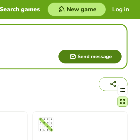
Search games
New game
Log in
Send message
Change act