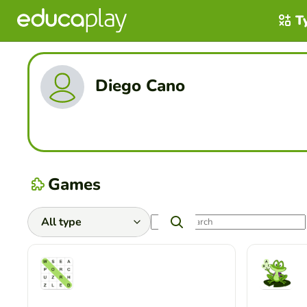
T
Diego Cano
Games