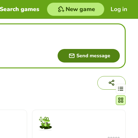
Search games
New game
Log in
Send message
Change act