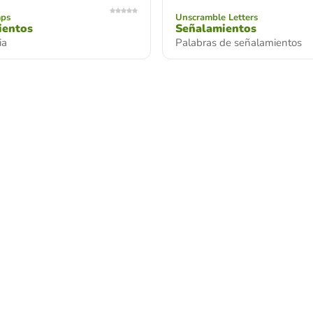
mps
Unscramble Letters
ientos
Señalamientos
ia
Palabras de señalamientos