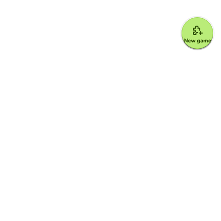
New game
Google for Education Partner
Google Classroom
FERPA and COPPA Protection