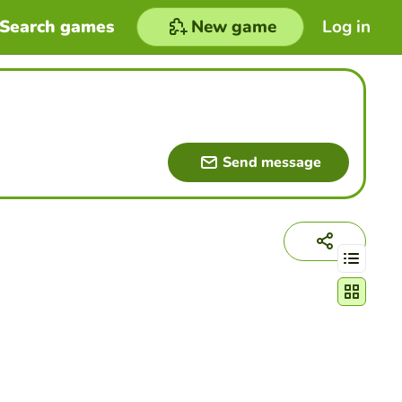
Search games
New game
Log in
Send message
Change act