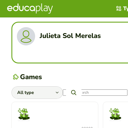
T
Julieta Sol Merelas
Games