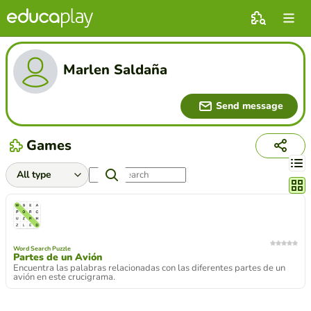
Marlen Saldaña
Send message
Games
Chang
Word Search Puzzle
Partes de un Avión
Encuentra las palabras relacionadas con las diferentes partes de un
avión en este crucigrama.