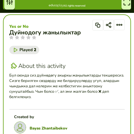
Yes or No
Дуйнодогу жанылыктар
Played
2
About this activity
Бул оюнда сиз дүйнөдөгү акыркы жаңылыктарды текшересиз.
Сизге берилген сөздөрдү же билдирүүлөрдү угуп, алардын
чындыкка дал келерин же келбестигин аныктоону
сунуштайбыз. Чын болсо ✅, ал эми жалган болсо ❌ деп
белгилеңиз.
Created by
Bayas Zhantaibekov