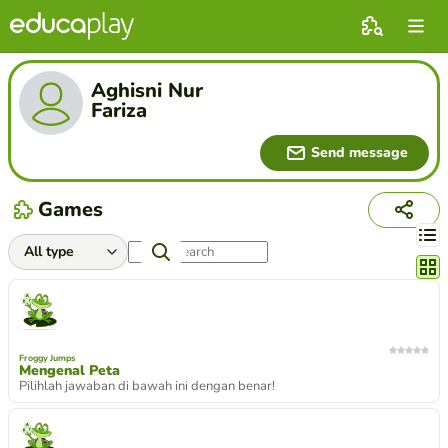
Aghisni Nur
Fariza
Send message
Games
Chang
Froggy Jumps
Mengenal Peta
Pilihlah jawaban di bawah ini dengan benar!