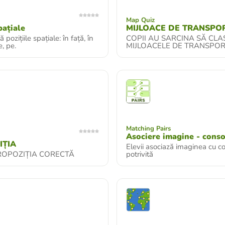
Map Quiz
pațiale
MIJLOACE DE TRANSPO
ă pozițiile spațiale: în față, în
COPII AU SARCINA SĂ CLAS
e, pe.
MIJLOACELE DE TRANSPO
Matching Pairs
Asociere imagine - cons
IȚIA
Elevii asociază imaginea cu 
ROPOZIȚIA CORECTĂ
potrivită