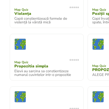
Map Quiz
Map Quiz
Violența
Poziții s
Copiii conștientizează formele de
Copii învaț
violență la vârstă mică
spate, într
Map Quiz
Propozitia simpla
Map Quiz
PROPOZ
Elevii au sarcina sa constientizeze
numarul cuvintelor intr-o propozitie
ALEGE P