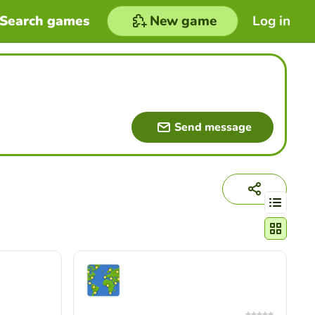
Search games
New game
Log in
Send message
Change act