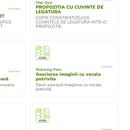
Map Quiz
PROPOZITIA CU CUVINTE DE
LEGATURA
RT
COPIII CONSTIENTIZEAZA
IFICE
CUVINTELE DE LEGATURA INTR-O
RT
PROPOZITIE
Matching Pairs
Asocierea imaginii cu vocala
oană
potrivita
consoana
Elevii asociază imaginea cu vocala
potrivită