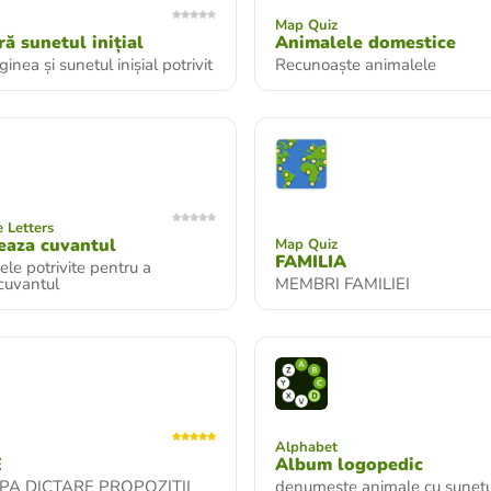
Map Quiz
ă sunetul inițial
Animalele domestice
nea și sunetul inișial potrivit
Recunoaște animalele
 Letters
eaza cuvantul
Map Quiz
FAMILIA
ele potrivite pentru a
cuvantul
MEMBRI FAMILIEI
Alphabet
E
Album logopedic
PA DICTARE PROPOZITII
denumeste animale cu sunetul 