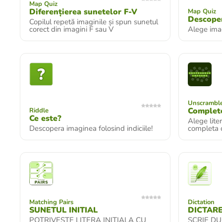
Map Quiz
Diferențierea sunetelor F-V
Map Quiz
Descoper
Copilul repetă imaginile și spun sunetul
corect din imagini F sau V
Alege imagi
Unscramble
Complet
Riddle
Ce este?
Alege liter
Descopera imaginea folosind indiciile!
completa 
Matching Pairs
Dictation
SUNETUL INITIAL
DICTAR
POTRIVESTE LITERA INITIALA CU
SCRIE DU