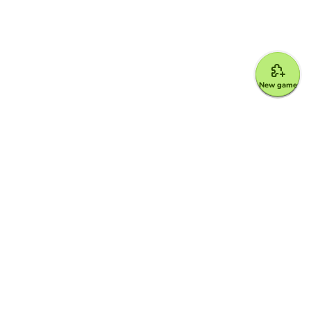
New game
Google for Education Partner
Google Classroom
FERPA and COPPA Protection