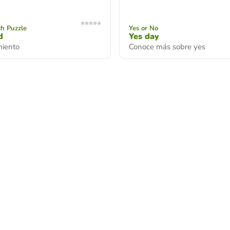
h Puzzle
Yes or No
d
Yes day
miento
Conoce más sobre yes