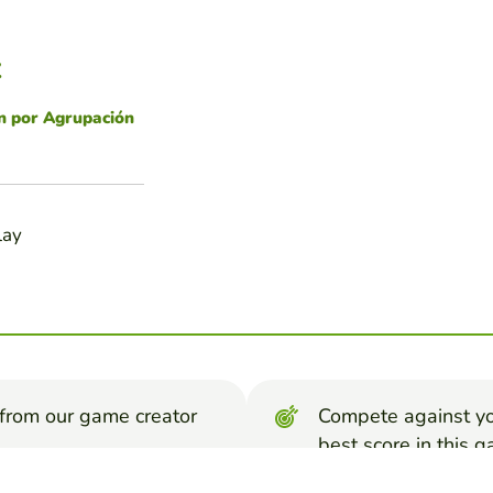
Z
n por Agrupación
lay
from our game creator
Compete against yo
best score in this 