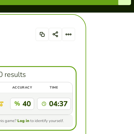
0 results
ACCURACY
TIME
40
04:37
%
this game?
Log in
to identify yourself.