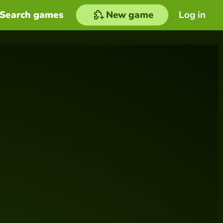
Search games
New game
Log in