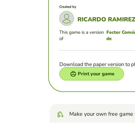
Created by
RICARDO RAMIRE
This game is a version
Factor Comú
of
de
Download the paper version to p
Print your game
Make your own free game 
Make quiz