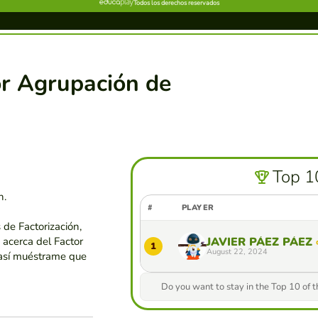
r Agrupación de
Top 1
n.
#
PLAYER
de Factorización,
 acerca del Factor
JAVIER PÁEZ PÁEZ
1
August 22, 2024
así muéstrame que
Do you want to stay in the Top 10 of 