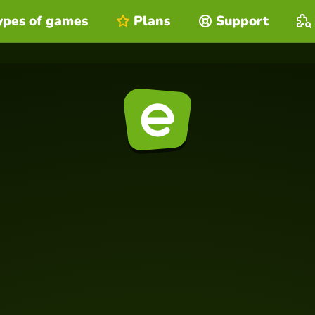
ypes of games
Plans
Support